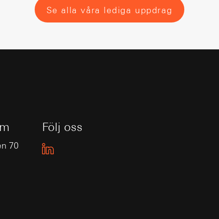
Se alla våra lediga uppdrag
lm
Följ oss
en 70