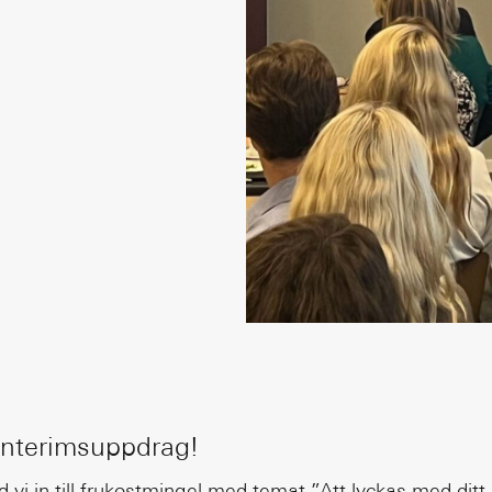
interimsuppdrag!
öd vi in till frukostmingel med temat ”Att lyckas med dit