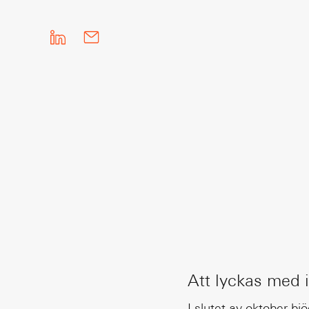
Att lyckas med 
I slutet av oktober bj