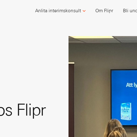
Anlita interimskonsult
Om Flipr
Bli un
s Flipr