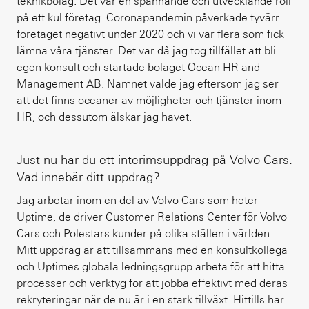
teknikbolag. Det var en spännande och utvecklande roll
på ett kul företag. Coronapandemin påverkade tyvärr
företaget negativt under 2020 och vi var flera som fick
lämna våra tjänster. Det var då jag tog tillfället att bli
egen konsult och startade bolaget Ocean HR and
Management AB. Namnet valde jag eftersom jag ser
att det finns oceaner av möjligheter och tjänster inom
HR, och dessutom älskar jag havet.
Just nu har du ett interimsuppdrag på Volvo Cars.
Vad innebär ditt uppdrag?
Jag arbetar inom en del av Volvo Cars som heter
Uptime, de driver Customer Relations Center för Volvo
Cars och Polestars kunder på olika ställen i världen.
Mitt uppdrag är att tillsammans med en konsultkollega
och Uptimes globala ledningsgrupp arbeta för att hitta
processer och verktyg för att jobba effektivt med deras
rekryteringar när de nu är i en stark tillväxt. Hittills har