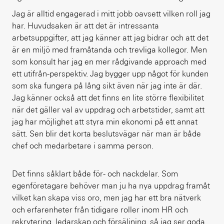
Jag är alltid engagerad i mitt jobb oavsett vilken roll jag
har. Huvudsaken är att det är intressanta
arbetsuppgifter, att jag känner att jag bidrar och att det
är en miljö med framåtanda och trevliga kollegor. Men
som konsult har jag en mer rådgivande approach med
ett utifrån-perspektiv. Jag bygger upp något för kunden
som ska fungera på lång sikt även när jag inte är där.
Jag känner också att det finns en lite större flexibilitet
när det gäller val av uppdrag och arbetstider, samt att
jag har möjlighet att styra min ekonomi på ett annat
sätt. Sen blir det korta beslutsvägar när man är både
chef och medarbetare i samma person.
Det finns såklart både för- och nackdelar. Som
egenföretagare behöver man ju ha nya uppdrag framåt
vilket kan skapa viss oro, men jag har ett bra nätverk
och erfarenheter från tidigare roller inom HR och
rekrytering, ledarskap och försäljning, så jag ser goda