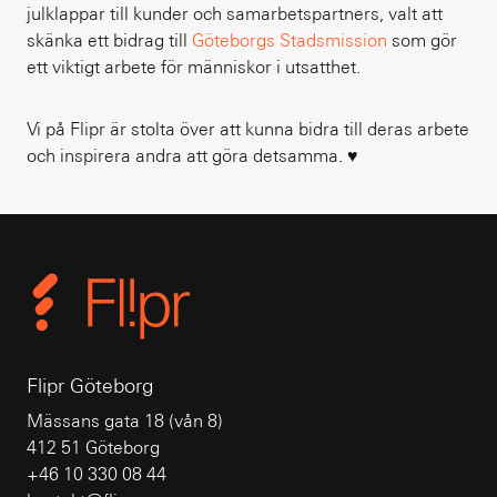
julklappar till kunder och samarbetspartners, valt att
skänka ett bidrag till
Göteborgs Stadsmission
som gör
ett viktigt arbete för människor i utsatthet.
Vi på Flipr är stolta över att kunna bidra till deras arbete
och inspirera andra att göra detsamma. ♥️
Flipr Göteborg
Mässans gata 18 (vån 8)
412 51 Göteborg
+46 10 330 08 44